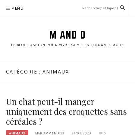
Aller
MENU
au
contenu
M AND D
LE BLOG FASHION POUR VIVRE SA VIE EN TENDANCE MODE
CATÉGORIE :
ANIMAUX
Un chat peut-il manger
uniquement des croquettes sans
céréales ?
ANIMAUX
MFROMMANDD3
24/01/2023
0