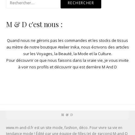
Rechercher :
M & D c'est nous :
Quand nous ne gérons pas les commandes et les stocks de
tissus
au mètre de notre boutique Atelier Inika
, nous écrivons des articles
sur les Voyages, la Beauté, la Mode et la Culture.
Pour découvrir ce que nous faisons dans la vraie vie, je vous invite
à
voir nos profils et découvrir qui est derrière M And D
M & D
www.m-and-d.fr est un site mode, fashion, déco. Pour vivre sa vie en
tendance mode ! Édité par une équipe de filles (et de garçons) M-and-D