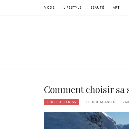
Aller
MODE
LIFESTYLE
BEAUTÉ
ART
au
contenu
Comment choisir sa st
ELODIE M AND D
26/
SPORT & FITNESS