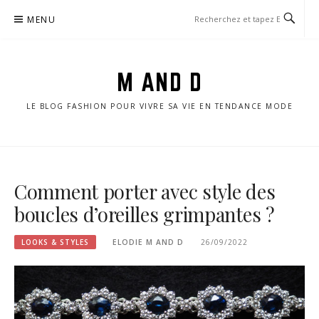
Aller
MENU
au
contenu
M AND D
LE BLOG FASHION POUR VIVRE SA VIE EN TENDANCE MODE
Comment porter avec style des
boucles d’oreilles grimpantes ?
LOOKS & STYLES
ELODIE M AND D
26/09/2022