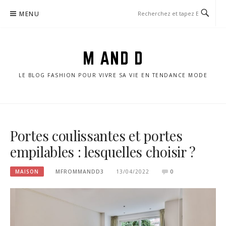
Aller
MENU
au
contenu
M AND D
LE BLOG FASHION POUR VIVRE SA VIE EN TENDANCE MODE
Portes coulissantes et portes
empilables : lesquelles choisir ?
MAISON
MFROMMANDD3
13/04/2022
0