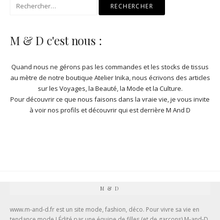
Rechercher :
M & D c'est nous :
Quand nous ne gérons pas les commandes et les stocks de
tissus
au mètre de notre boutique Atelier Inika
, nous écrivons des articles
sur les Voyages, la Beauté, la Mode et la Culture.
Pour découvrir ce que nous faisons dans la vraie vie, je vous invite
à
voir nos profils et découvrir qui est derrière M And D
M & D
www.m-and-d.fr est un site mode, fashion, déco. Pour vivre sa vie en
tendance mode ! Édité par une équipe de filles (et de garçons) M-and-D