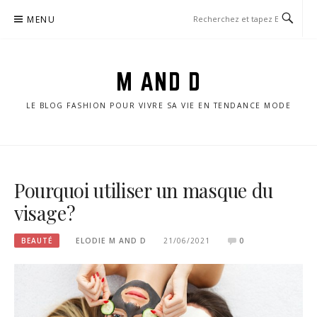
Aller
MENU
au
contenu
M AND D
LE BLOG FASHION POUR VIVRE SA VIE EN TENDANCE MODE
Pourquoi utiliser un masque du
visage ?
BEAUTÉ
ELODIE M AND D
21/06/2021
0